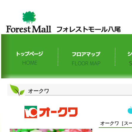
オークワ
オークワ［ス